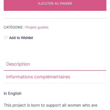
AJOUTER AU PANIER
broderie
Bats
toi
comme
CATÉGORIE :
Projets guidés
une
fille
Add to Wishlist
!
Description
Informations complémentaires
In English
This project is born to support all women who are