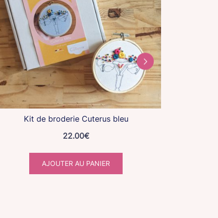
Kit de broderie Cuterus bleu
Kit d’ap
22.00
€
AJOUTER AU PANIER
Deutsche
Português