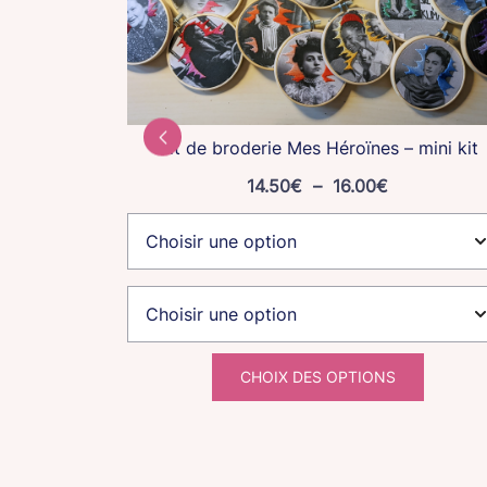
Kit de broderie Mes Héroïnes – mini kit
Plage
14.50
€
–
16.00
€
de
prix :
bouquet
14.50€
à
16.00€
CHOIX DES OPTIONS