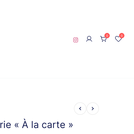
0
0
rie « À la carte »