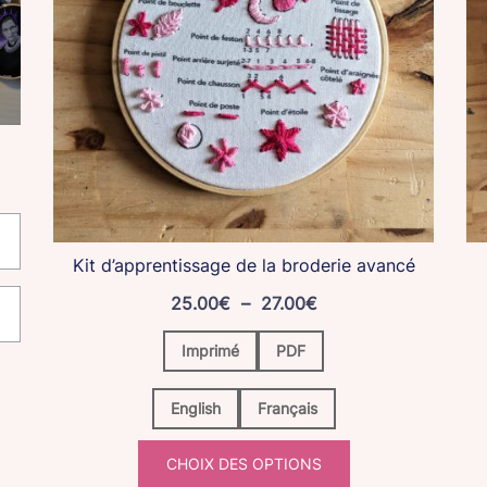
Kit d’apprentissage de la broderie avancé
Plage
25.00
€
–
27.00
€
de
Imprimé
PDF
prix :
25.00€
English
Français
à
27.00€
CHOIX DES OPTIONS