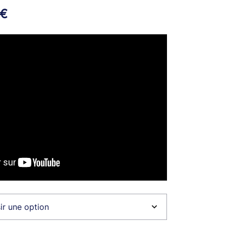
Plage
€
de
prix :
27.00€
à
36.00€