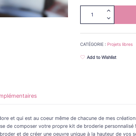
quantité
de
kit
de
broderie
CATÉGORIE :
Projets libres
"À
la
Add to Wishlist
carte"
omplémentaires
ore et qui est au coeur même de chacune de mes créations. I
pose de composer votre propre kit de broderie personnalisé 
broder et de créer une oeuvre unique à la hauteur de vos s