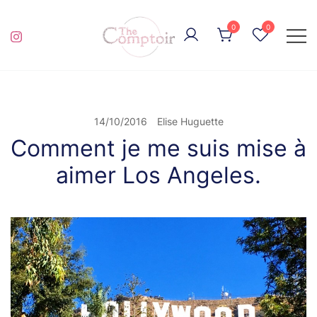
Skip
to
0
0
content
pour de la broderie éthique et engagée
THE COMPTOIR
14/10/2016
Elise Huguette
Comment je me suis mise à
aimer Los Angeles.