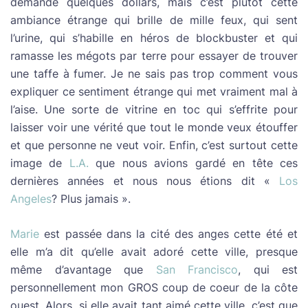
demande quelques dollars, mais c’est plutôt cette
ambiance étrange qui brille de mille feux, qui sent
l’urine, qui s’habille en héros de blockbuster et qui
ramasse les mégots par terre pour essayer de trouver
une taffe à fumer. Je ne sais pas trop comment vous
expliquer ce sentiment étrange qui met vraiment mal à
l’aise. Une sorte de vitrine en toc qui s’effrite pour
laisser voir une vérité que tout le monde veux étouffer
et que personne ne veut voir. Enfin, c’est surtout cette
image de
L.A.
que nous avions gardé en tête ces
dernières années et nous nous étions dit «
Los
Angeles
? Plus jamais ».
Marie
est passée dans la cité des anges cette été et
elle m’a dit qu’elle avait adoré cette ville, presque
même d’avantage que
San Francisco
, qui est
personnellement mon GROS coup de coeur de la côte
ouest. Alors, si elle avait tant aimé cette ville, c’est que