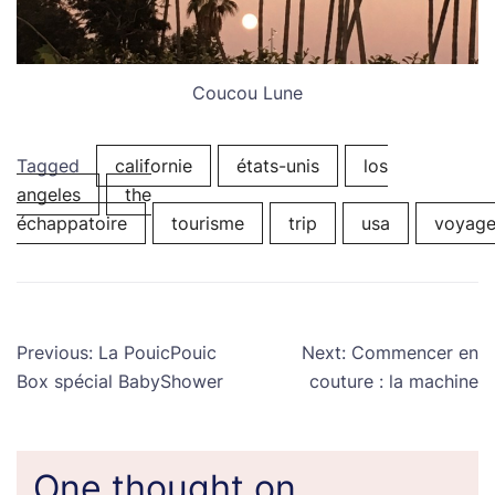
Coucou Lune
Tagged
californie
états-unis
los
angeles
the
échappatoire
tourisme
trip
usa
voyag
Navigation
Previous:
La PouicPouic
Next:
Commencer en
de
Box spécial BabyShower
couture : la machine
l’article
One thought on