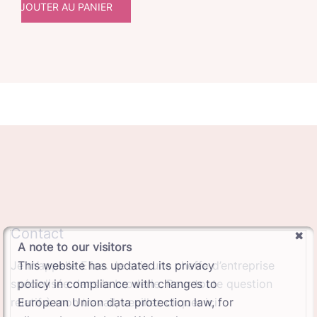
AJOUTER AU PANIER
Contact
A note to our visitors
This website has updated its privacy
Je m’appelle Elise. Je suis une cheffe d’entreprise
policy in compliance with changes to
spécialisée dans la broderie. Pour toute question
European Union data protection law, for
relatif à mon travail, veuillez cliquer ici.