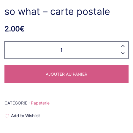
so what – carte postale
2.00
€
quantité
de
so
what
AJOUTER AU PANIER
-
carte
postale
CATÉGORIE :
Papeterie
Add to Wishlist