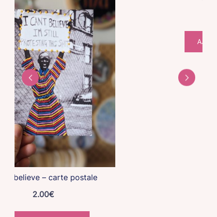
AJOU
an’t believe – carte postale
2.00
€