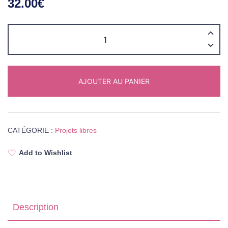
32.00
€
quantité
de
les
coquelicots
AJOUTER AU PANIER
de
Monet
-
kit
CATÉGORIE :
Projets libres
de
broderie
Add to Wishlist
Description