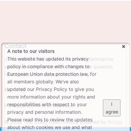
Contact
A note to our visitors
This website has updated its privacy
Je m’appelle Elise. Je suis une cheffe d’entreprise
policy in compliance with changes to
spécialisée dans la broderie. Pour toute question
European Union data protection law, for
relatif à mon travail, veuillez cliquer ici.
all members globally. We’ve also
updated our Privacy Policy to give you
more information about your rights and
I
responsibilities with respect to your
Politiques d’envoie et de retour.
agree
privacy and personal information.
Please read this to review the updates
© 2026 THE COMPTOIR. Proudly powered by
Botiga
about which cookies we use and what