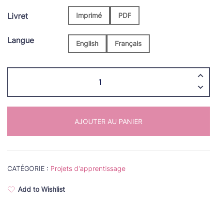
de
Livret
Imprimé
PDF
prix :
37.00€
Langue
English
Français
à
quantité
39.00€
de
Kit
d’apprentissage
AJOUTER AU PANIER
de
broderie
double
(version
CATÉGORIE :
Projets d'apprentissage
4)
Add to Wishlist