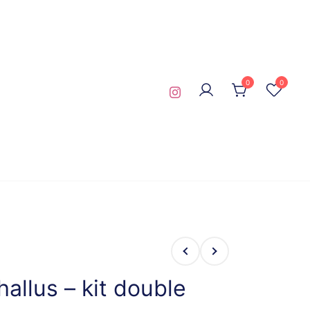
0
0
allus – kit double