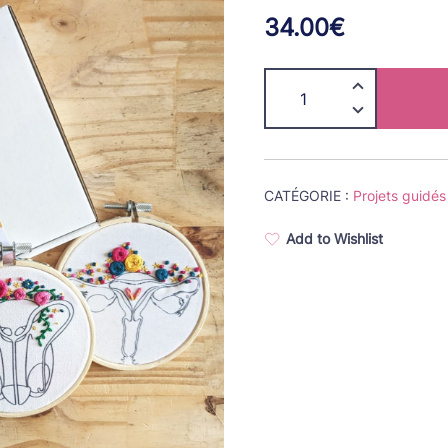
34.00
€
quantité
de
Cuterus
&
Phallus
CATÉGORIE :
Projets guidés
-
kit
Add to Wishlist
double