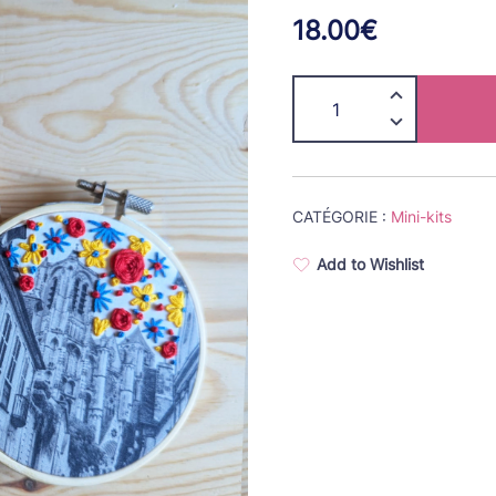
18.00
€
quantité
de
Bourges
-
mini
CATÉGORIE :
Mini-kits
kit
Add to Wishlist