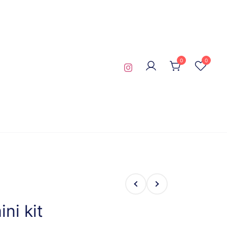
0
0
ni kit