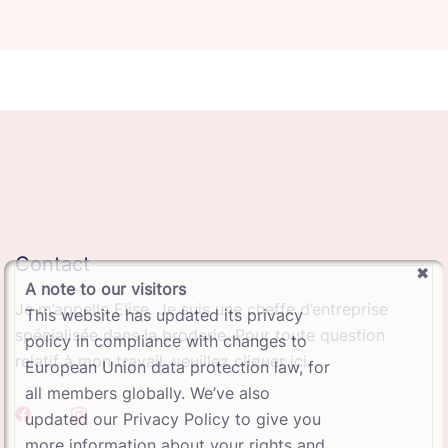
Contact
A note to our visitors
Je m’appelle Elise. Je suis une cheffe d’entreprise
This website has updated its privacy
spécialisée dans la broderie. Pour toute question
policy in compliance with changes to
relatif à mon travail, veuillez cliquer ici.
European Union data protection law, for
all members globally. We’ve also
updated our Privacy Policy to give you
more information about your rights and