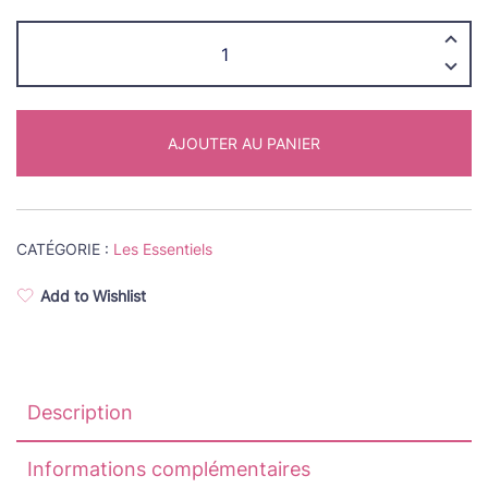
quantité
de
Assiettes
kitchs
AJOUTER AU PANIER
-
Les
Essentiels
CATÉGORIE :
Les Essentiels
Add to Wishlist
Description
Informations complémentaires