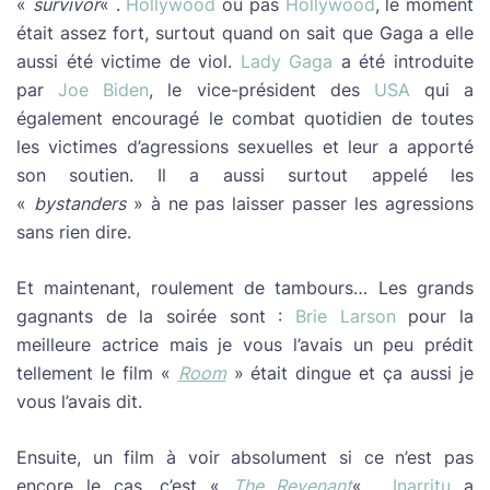
«
survivor
« .
Hollywood
ou pas
Hollywood
, le moment
était assez fort, surtout quand on sait que Gaga a elle
aussi été victime de viol.
Lady Gaga
a été introduite
par
Joe Biden
, le vice-président des
USA
qui a
également encouragé le combat quotidien de toutes
les victimes d’agressions sexuelles et leur a apporté
son soutien. Il a aussi surtout appelé les
«
bystanders
» à ne pas laisser passer les agressions
sans rien dire.
Et maintenant, roulement de tambours… Les grands
gagnants de la soirée sont :
Brie Larson
pour la
meilleure actrice mais je vous l’avais un peu prédit
tellement le film «
Room
» était dingue et ça aussi je
vous l’avais dit.
Ensuite, un film à voir absolument si ce n’est pas
encore le cas, c’est «
The Revenant
« .
Inarritu
a