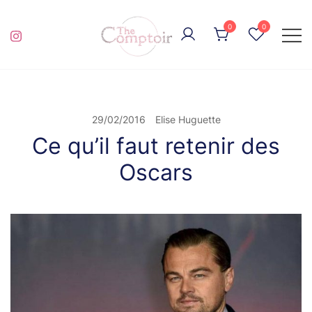
Skip
to
0
0
content
pour de la broderie éthique et engagée
THE COMPTOIR
29/02/2016
Elise Huguette
Ce qu’il faut retenir des
Oscars