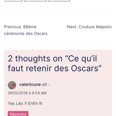
Navigation
Previous:
88ème
Next:
Couture Majestic
de
cérémonie des Oscars
l’article
2 thoughts on “
Ce qu’il
faut retenir des Oscars
”
valentoune
dit :
29/02/2016 à 9:54 AM
Yes Léo !! Enfin !!!
Répondre