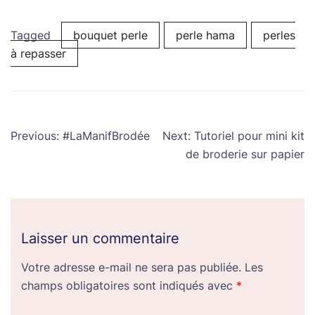
Tagged
bouquet perle
perle hama
perles
à repasser
Navigation
Previous:
#LaManifBrodée
Next:
Tutoriel pour mini kit
de
de broderie sur papier
l’article
Laisser un commentaire
Votre adresse e-mail ne sera pas publiée.
Les
champs obligatoires sont indiqués avec
*