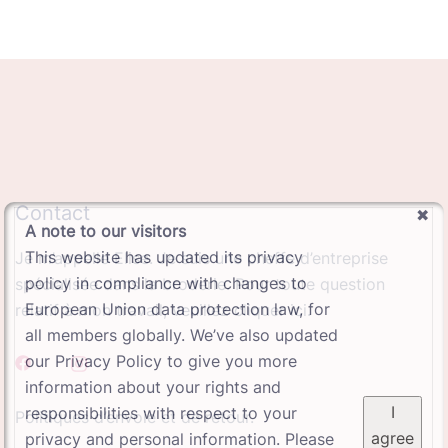
Contact
A note to our visitors
This website has updated its privacy
Je m’appelle Elise. Je suis une cheffe d’entreprise
policy in compliance with changes to
spécialisée dans la broderie. Pour toute question
European Union data protection law, for
relatif à mon travail, veuillez cliquer ici.
all members globally. We’ve also updated
our Privacy Policy to give you more
information about your rights and
I
responsibilities with respect to your
Politiques d’envoie et de retour.
agree
privacy and personal information. Please