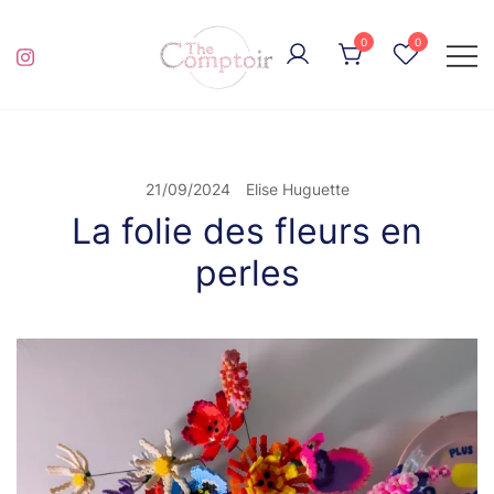
Skip
to
0
0
content
pour de la broderie éthique et engagée
THE COMPTOIR
21/09/2024
Elise Huguette
La folie des fleurs en
perles