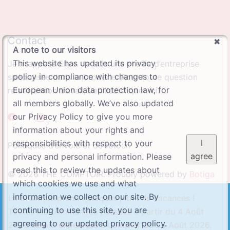
Contact
A note to our visitors
This website has updated its privacy
Je m’appelle Elise. Je suis une cheffe d’entreprise
policy in compliance with changes to
spécialisée dans la broderie. Pour toute question
European Union data protection law, for
relatif à mon travail, veuillez cliquer ici.
all members globally. We’ve also updated
our Privacy Policy to give you more
information about your rights and
I
responsibilities with respect to your
Politiques d’envoie et de retour.
agree
privacy and personal information. Please
read this to review the updates about
© 2026 THE COMPTOIR. Proudly powered by
Botiga
which cookies we use and what
information we collect on our site. By
La boutique prend quelques jours de vacances !
continuing to use this site, you are
Toutes les commandes passées à partir du 4 Août
agreeing to our updated privacy policy.
2026 seront expédiées à compter du 26 Août 2026.