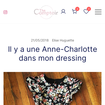
Skip
to
0
0
content
pour de la broderie éthique et engagée
THE COMPTOIR
21/05/2018
Elise Huguette
Il y a une Anne-Charlotte
dans mon dressing