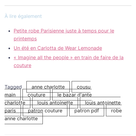
À lire également
Petite robe Parisienne juste à temps pour le
printemps
Un été en Carlotta de Wear Lemonade
« Imagine all the people » en train de faire de la
couture
Tagged
anne charlotte
cousu
main
couture
le bazar d'ante
charlotte
louis antoinette
louis antoinette
paris
patron couture
patron pdf
robe
anne charlotte