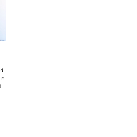
di
ue
!