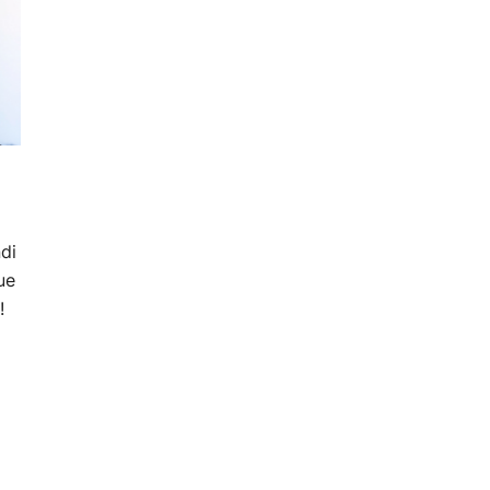
di
ue
!