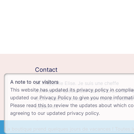
Contact
A note to our visitors
Je m’appelle Elise. Je suis une cheffe
This website has updated its privacy policy in compli
d’entreprise spécialisée dans la broderie. P
updated our Privacy Policy to give you more informatio
toute question relatif à mon travail, veuillez
Please read this to review the updates about which coo
cliquer ici.
agreeing to our updated privacy policy.
La boutique prend quelques jours de vacances ! Toutes