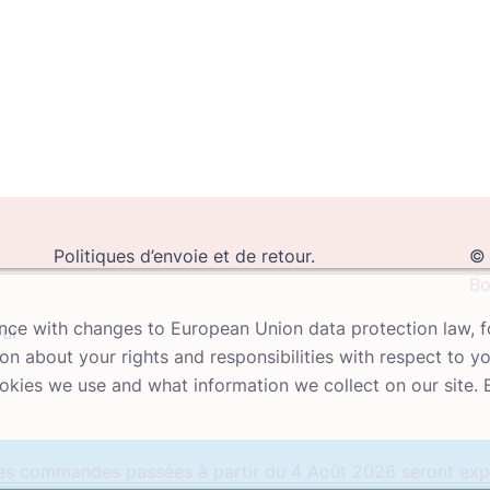
Politiques d’envoie et de retour.
© 
Bo
ance with changes to European Union data protection law, f
our
n about your rights and responsibilities with respect to y
kies we use and what information we collect on our site. By
 les commandes passées à partir du 4 Août 2026 seront e