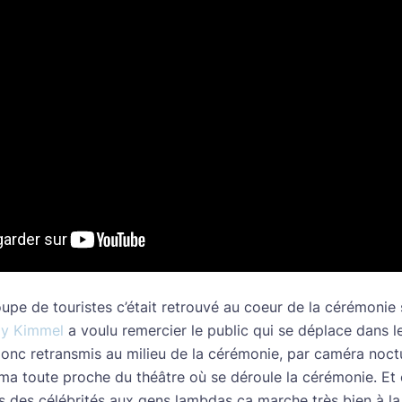
oupe de touristes c’était retrouvé au coeur de la cérémonie 
y Kimmel
a voulu remercier le public qui se déplace dans 
a donc retransmis au milieu de la cérémonie, par caméra noctur
éma toute proche du théâtre où se déroule la cérémonie. E
as des célébrités aux gens lambdas ça marche très bien à la 