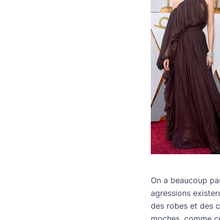
On a beaucoup parl
agressions existero
des robes et des 
moches, comme ce