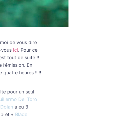
 moi de vous dire
ez-vous
ici
. Pour ce
est tout de suite !!
e l’émission. En
quatre heures !!!!!
olte pour un seul
uillermo Del Toro
 Dolan
a eu 3
» et «
Blade