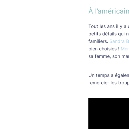
À l’américai
Tout les ans il y a
petits détails qui 
familiers.
Sandra B
bien choisies !
Mer
sa femme, son mari
Un temps a égaleme
remercier les trou