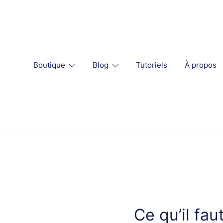
Skip
to
content
Boutique
Blog
Tutoriels
À propos
Ce qu’il fa