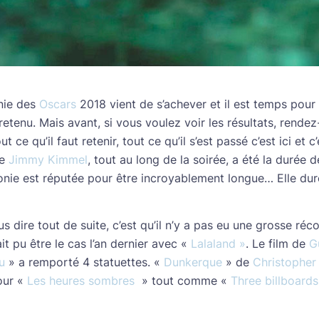
nie des
Oscars
2018 vient de s’achever et il est temps pour
 retenu. Mais avant, si vous voulez voir les résultats, rend
ut ce qu’il faut retenir, tout ce qu’il s’est passé c’est ici et c’
de
Jimmy Kimmel
, tout au long de la soirée, a été la durée d
onie est réputée pour être incroyablement longue… Elle dure 
 dire tout de suite, c’est qu’il n’y a pas eu une grosse réc
t pu être le cas l’an dernier avec «
Lalaland »
. Le film de
G
u
» a remporté 4 statuettes. «
Dunkerque
» de
Christopher
our «
Les heures sombres
» tout comme «
Three billboards