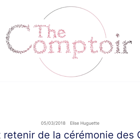
pour de la broderie éthique et engagée
THE COMPTOIR
05/03/2018
Elise Huguette
ut retenir de la cérémonie des