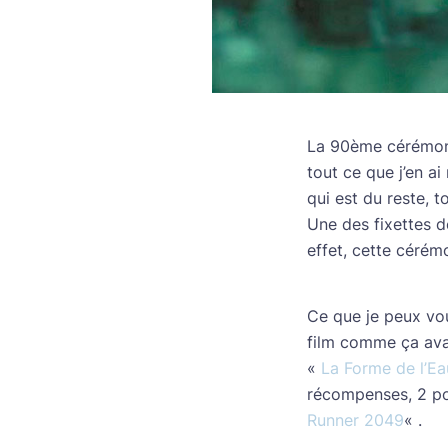
La 90ème cérémo
tout ce que j’en ai
qui est du reste, to
Une des fixettes 
effet, cette cérém
Ce que je peux vous
film comme ça avai
«
La Forme de l’Ea
récompenses, 2 p
Runner 2049
« .