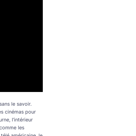
sans le savoir.
les cinémas pour
ne, l’intérieur
t comme les
télé américaine, le