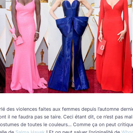
é des violences faites aux femmes depuis l’automne dernie
nt il ne faudra pas se taire. Ceci étant dit, ce n’est pas mal
costumes de toutes le couleurs… Comme ça on peut critique
lle de
Salma Hayek
! Et on peut saluer l’originalité de
Whoo