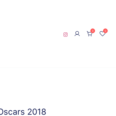
0
0
 Oscars 2018