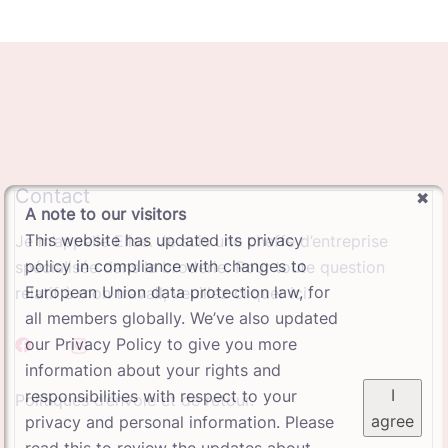
Contact
A note to our visitors
This website has updated its privacy
Je m’appelle Elise. Je suis une cheffe d’entreprise
policy in compliance with changes to
spécialisée dans la broderie. Pour toute question
European Union data protection law, for
relatif à mon travail, veuillez cliquer ici.
all members globally. We’ve also updated
our Privacy Policy to give you more
information about your rights and
I
responsibilities with respect to your
Politiques d’envoie et de retour.
agree
privacy and personal information. Please
read this to review the updates about