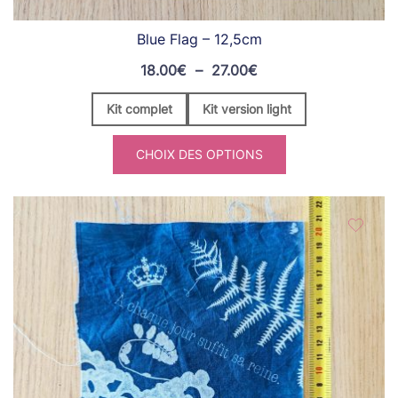
Blue Flag – 12,5cm
Plage
18.00
€
–
27.00
€
de
Kit complet
Kit version light
prix :
18.00€
CHOIX DES OPTIONS
à
27.00€