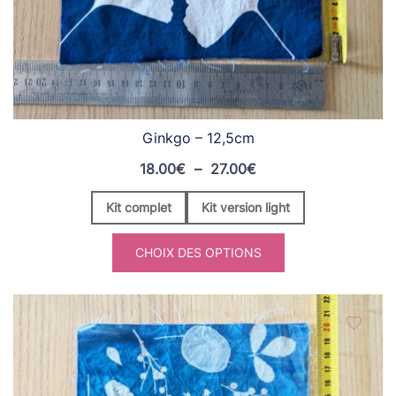
Ginkgo – 12,5cm
Plage
18.00
€
–
27.00
€
de
Kit complet
Kit version light
prix :
18.00€
CHOIX DES OPTIONS
à
27.00€