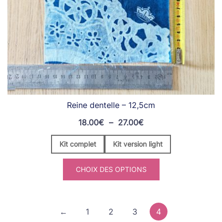
Reine dentelle – 12,5cm
Plage
18.00
€
–
27.00
€
de
Kit complet
Kit version light
prix :
18.00€
CHOIX DES OPTIONS
à
27.00€
←
1
2
3
4