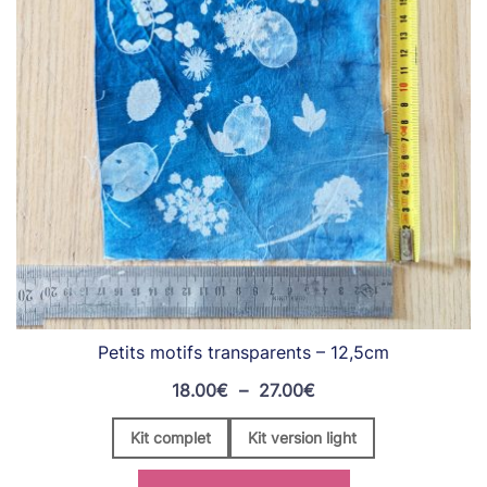
Petits motifs transparents – 12,5cm
Plage
18.00
€
–
27.00
€
de
Kit complet
Kit version light
prix :
18.00€