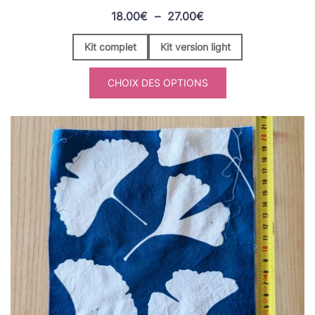
Plage
18.00
€
–
27.00
€
de
Kit complet
Kit version light
prix :
18.00€
CHOIX DES OPTIONS
à
27.00€